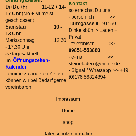
Öffnungszeiten
:
Kontakt
Di+Do+Fr 11-12 + 14-
so erreichst Du uns
17 Uhr
(Mo + Mi meist
- persönlich >>
geschlossen)
Turmgasse 9 -
91550
Samstag 10 -
Dinkelsbühl > Laden +
13 Uhr
Privat
Marktsonntag 12:30
- telefonisch >>
- 17:30 Uhr
09851-553880
>> tagesaktuell
- e-mail >>
im
Öffnungszeiten-
steineladen @online.de
Kalender
- Signal / Whatsapp >> +49
Termine zu anderen Zeiten
(0)176 56824894
können wir bei Bedarf gerne
vereinbaren
Impressum
Home
shop
Datenschutzinformation